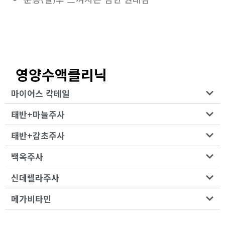
영양수액클리닉
마이어스 칵테일
태반+마늘주사
태반+감초주사
백옥주사
신데렐라주사
메가비타민