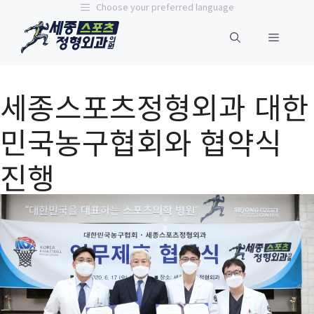
컨
Choose your preferred language
텐
메
츠
로
건
뉴
세종스포츠정형외과 대한
너
뛰
민국농구협회와 협약식
기
진행