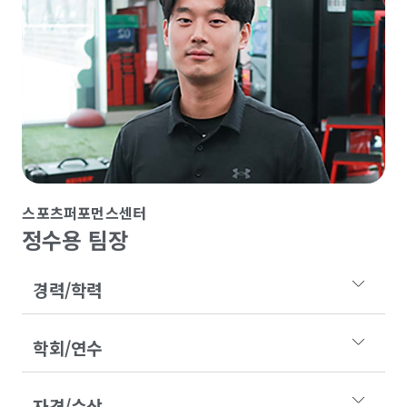
스포츠퍼포먼스센터
정수용 팀장
경력/학력
학회/연수
자격/수상