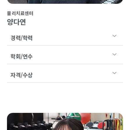
물리치료센터
양다연
경력/학력
학회/연수
자격/수상