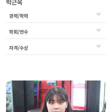
박근옥
경력/학력
학회/연수
자격/수상