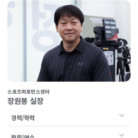
스포츠퍼포먼스센터
장원봉 실장
경력/학력
학회/연수