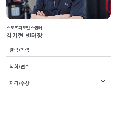
스포츠퍼포먼스센터
김기현 센터장
경력/학력
학회/연수
자격/수상