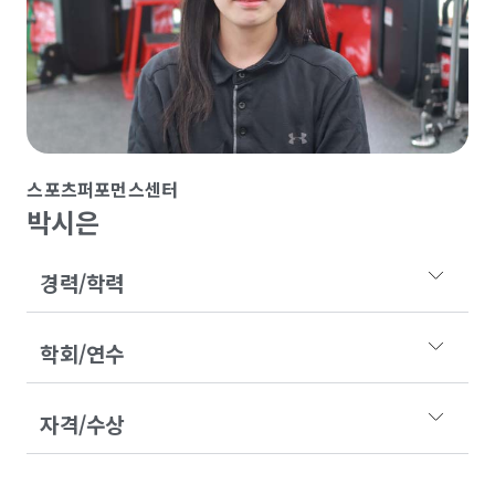
스포츠퍼포먼스센터
박시은
경력/학력
학회/연수
자격/수상