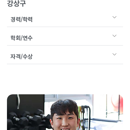
강상구
경력/학력
학회/연수
자격/수상