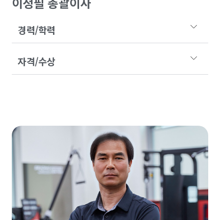
이정필 총괄이사
경력/학력
자격/수상